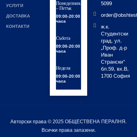
Понеделник
5099
УСЛУГИ
– Петък
order@obshtes
ДОСТАВКА
09:00-20:00
часа
КОНТАКТИ
ж.к.
Студентски
Събота
град, ул.
09:00-20:00
„Проф. д-р
часа
Иван
Странски“
Неделя
бл.59, вх.В,
1700 София
09:00-20:00
часа
Авторски права © 2025 ОБЩЕСТВЕНА ПЕРАЛНЯ.
Всички права запазени.